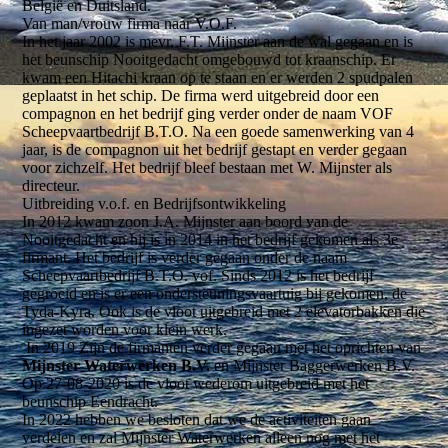
België en Duitsland.
Van man/vrouw firma naar V.O.F.
In het jaar 2002 is mevr. F.T. Mijnster aan de wal gegaan en is
het beunschip Nooitgedacht omgebouwd tot kraanschip. Er
kwam een Hitachi kraan op te staan en er werden 2 spudpalen
geplaatst in het schip. De firma werd uitgebreid door een
compagnon en het bedrijf ging verder onder de naam VOF
Scheepvaartbedrijf B.T.O. Na een goede samenwerking van 4
jaar, is de compagnon uit het bedrijf gestapt en verder gegaan
voor zichzelf. Het bedrijf bleef bestaan met W. Mijnster als
directeur.
Uitbreiding v.o.f. en Bedrijfsontwikkeling
In 2012 kwam zoon J.A. Mijnster aan boord van de
Nooitgedacht en hij is in 2014 in het bedrijf gekomen als 3e
firmant. Het bedrijf is verder gegaan onder de naam
Scheepvaartbedrijf B.T.O. vof. Sinds 2012 is het bedrijf
gegroeid en is er een ondersteuningsvaartuig bij gekomen, de
Tyda-Kyra. Ook is de vloot uitgebreid met 2 elevatorbakken die
ingezet worden voor klein werk.
In 2019 Zijn de firmanten verder gegaan met het oprichten van
Mijnster Waterwerken B.V.
en Mijnster Baggerwerken B.V.
Op 27-08-2020 is de vloot wederom uitgebreid met het
beunschip Eendracht.
In 2022 hebben we besloten dat we de activiteiten gaan
verdelen en zal Mijnster Waterwerken alleen nog met het