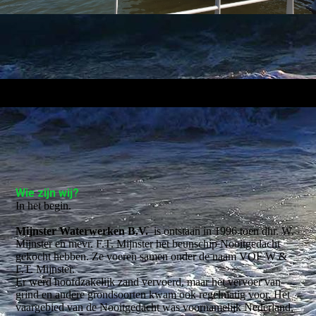
Wie zijn wij?
In het begin.
Mijnster Waterwerken B.V.
is ontstaan in 1996 toen dhr. W.
Mijnster en mevr. F.T. Mijnster het beunschip Nooitgedacht
gekocht hebben. Ze voeren samen onder de naam VOF W &
F.T. Mijnster.
Er werd hoofdzakelijk zand vervoerd, maar het vervoer van
grind en andere grondsoorten kwam ook regelmatig voor. Het
vaargebied van de Nooitgedacht was voornamelijk Nederland,