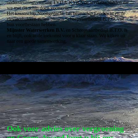
ondersteuningsvaartuig TYDA-KYRA de werkzaamheden die
we met dit schip doen voortzetten.
Het kraanschip Nooitgedacht, het beunschip Eendracht en de
elevatorbakken zullen binnen Scheepvaartbedrijf B.T.O. vof
hun voortbestaan hebben.
Mijnster Waterwerken B.V.
en Scheepvaartbedrijf B.T.O. is
en blijft, ook in de toekomst voor u klaar staan. Wij kijken uit
naar een goede samenwerking.
Ook voor advies over vergroening
en Green-Award kunt u bij ons