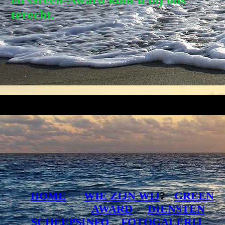
terecht.
HOME
WIE ZIJN WIJ
?
GREEN
AWARD
DIENSTEN
SCHEEPSINFO
FOTOGALERIJ